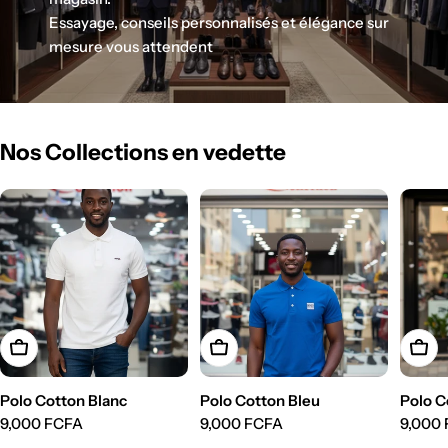
Essayage, conseils personnalisés et élégance sur
mesure vous attendent
Nos Collections en vedette
Choisissez Les Options
Choisissez Les Options
Chois
Polo Cotton Blanc
Polo Cotton Bleu
Polo C
Prix
9,000 FCFA
Prix
9,000 FCFA
Prix
9,000