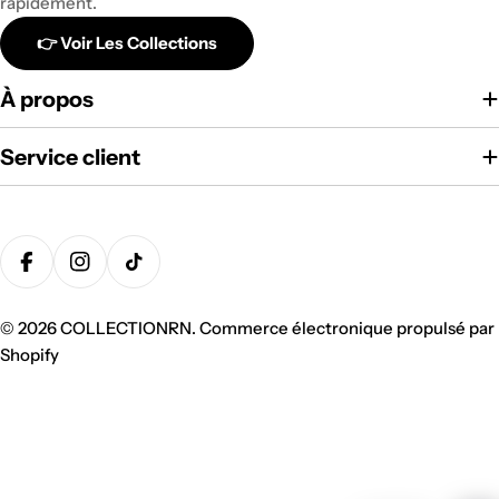
rapidement.
👉 Voir Les Collections
À propos
Service client
Modes
de
Facebook
Instagram
Tik Tok
paiement
© 2026
COLLECTIONRN
.
Commerce électronique propulsé par
Shopify