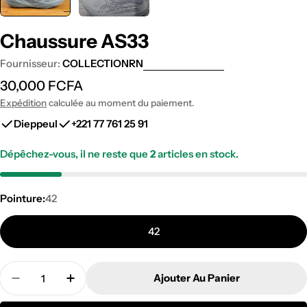
Chaussure AS33
Fournisseur:
COLLECTIONRN
Prix
30,000 FCFA
Expédition
calculée au moment du paiement.
régulier
Dieppeul
+221 77 761 25 91
Dépêchez-vous, il ne reste que
2
articles en stock.
Pointure:
42
42
Quantité
Ajouter Au Panier
Diminuer La Quantité Pour Chaussure AS33
Augmenter La Quantité Pour Chaussure