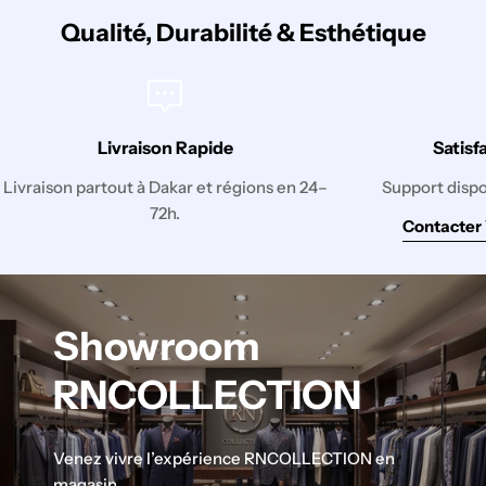
Qualité, Durabilité & Esthétique
Livraison Rapide
Satisf
Livraison partout à Dakar et régions en 24–
Support disp
72h.
Contacter
Showroom
RNCOLLECTION
Venez vivre l’expérience RNCOLLECTION en
magasin.