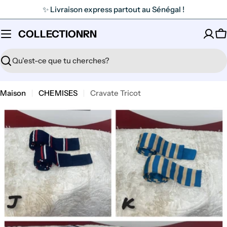
Passer
✨ Livraison express partout au Sénégal !
au
contenu
COLLECTIONRN
P
Recherche
Maison
CHEMISES
Cravate Tricot
Ouvrir le média 0 en mode modal