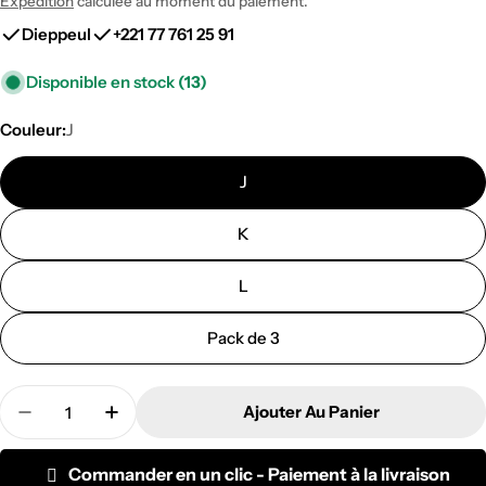
Expédition
calculée au moment du paiement.
régulier
Dieppeul
+221 77 761 25 91
Disponible en stock
(13)
Couleur:
J
J
K
L
Pack de 3
Quantité
Ajouter Au Panier
Diminuer La Quantité Pour Cravate Tricot
Augmenter La Quantité Pour Cravate Tri
Commander en un clic - Paiement à la livraison