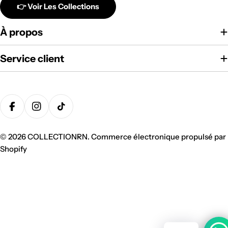
👉 Voir Les Collections
À propos
Service client
Modes
de
Facebook
Instagram
Tik Tok
paiement
© 2026
COLLECTIONRN
.
Commerce électronique propulsé par
Shopify