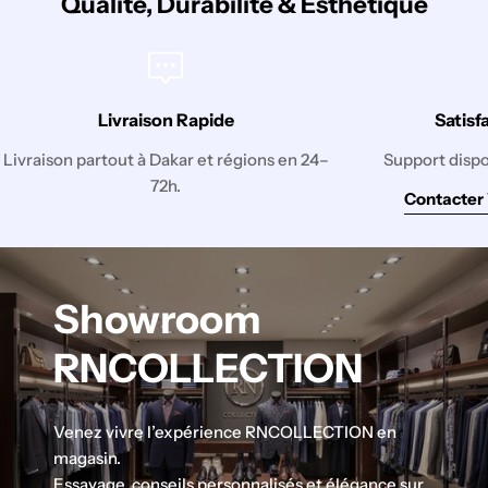
Qualité, Durabilité & Esthétique
Livraison Rapide
Satisf
Livraison partout à Dakar et régions en 24–
Support disp
72h.
Contacter
Showroom
RNCOLLECTION
Venez vivre l’expérience RNCOLLECTION en
magasin.
Essayage, conseils personnalisés et élégance sur