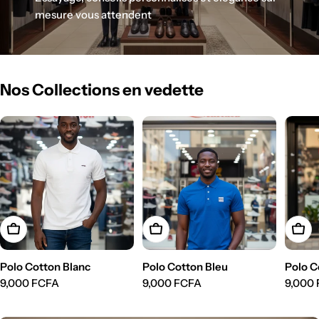
mesure vous attendent
Nos Collections en vedette
Choisissez Les Options
Choisissez Les Options
Chois
Polo Cotton Blanc
Polo Cotton Bleu
Polo C
Prix
9,000 FCFA
Prix
9,000 FCFA
Prix
9,000
régulier
régulier
réguli